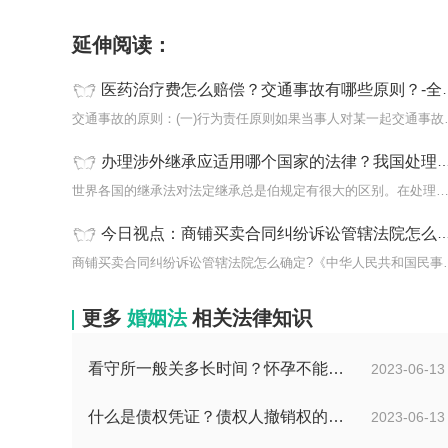
延伸阅读：
医药治疗费怎么赔偿？交通事故有哪些原则？-全球速递
交通事故的原则：(
办理涉外继承应适用哪个国家的法律？我国处理涉外继承关系法律依据有哪些？ 天天要闻
世界各国的继承法对法定继承总是伯规定有很大的区别。在处理
今日视点：商铺买卖合同纠纷诉讼管辖法院怎么确定?商铺合同纠纷怎么处理?
商铺买卖合同纠纷诉讼管辖
更多
婚姻法
相关法律知识
看守所一般关多长时间？怀孕不能送看守所吗？ 焦点报道
2023-06-13
什么是债权凭证？债权人撤销权的行使和期限是多久？ 世界球精选
2023-06-13