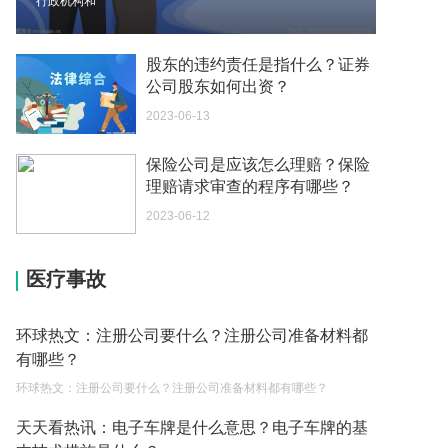
行政机构和
我可以在苏州申请护照吗？我所在的地方是云南
2023-05-04
股东的违约责任是指什么？证券
公司股东如何出资？
你好 我想问一下外国人来这里工作没有护照该怎么
2023-06-13
办？
2023-05-04
保险公司是应该怎么理赔？保险
理赔请求审查的程序有哪些？
如何续签居住证 我的1月7日到期
2023-05-04
2023-06-12
中介说商务签转工作签证合法吗 应该向哪个国家机
医疗事故
关报案？
2023-05-04
环球热文：注册公司要什么？注册公司准备材料都
你好 我需要申请去美国结婚的签证 过程是什么？
有哪些？
2023-05-04
环球热文：注册公司要什么？注册公司准备材料都有哪些？
代理权的产生原因是什么？当我国没有外贸经营权
天天看热讯：电子车牌是什么意思？电子车牌的基
的企业委托外贸公司进出口贸易时，相关当事人的