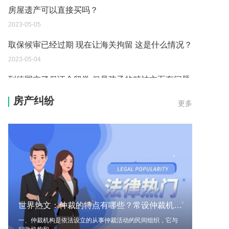
房屋遗产可以直接买吗？
2023-05-05
取保候审已经过期 现在让海关拘留 这是什么情况？
2023-05-04
到德国交了保证金留学 但是孩子的精神方面有问题
保证金可以拿回来吗？
房产纠纷
更多
2023-05-04
我想问一下申请护照需要带什么证件？
2023-05-04
您好：请问从国外进口的费钢税率是多少？非常感
谢！
2023-05-04
世界热文：仲裁的特点有哪些？常设仲裁机构有国际性的或区域性的吗？
外国旅游签证可以在中国大使馆登记结婚吗？
一、仲裁机构是依法设立的从事仲裁活动的民间组织，它与
2023-05-04