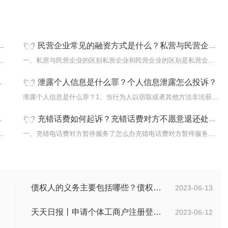
民营企业常见的融资方式是什么？私营与民营企业的区别有哪些？
一)行为责任原则如果当事人对某一起交通事故负有
一、私营与民营企业的区别私营企业和民营企业的区别是私营企业是指
泄露个人信息是什么罪？个人信息泄露怎么投诉？
涉外继
泄露个人信息是什么罪？1、当行为人以窃取或者其他方法非法获取国家
充错话费如何起诉？充错话费对方不愿意退还处理方法都有哪些？
法院怎么确定?《中华人民共和国民事诉讼法
一、充错电话费对方暂停服务了怎么办充错电话费对方暂停服务了解决...
债权人的义务主要包括哪些？债权人的会议有哪些？-天天消息
2023-06-13
天天日报丨申请个体工商户注册登记应当提交哪些文件？个体工商户条例第八条是什么？
2023-06-12